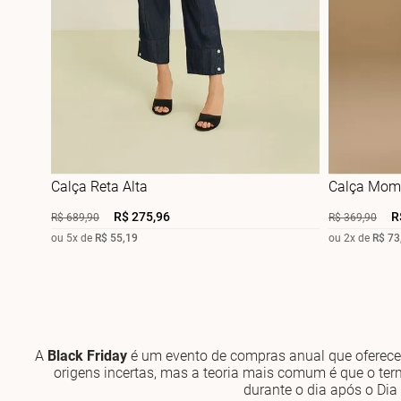
Calça Reta Alta
Calça Mom 
R$
275
,
96
R
R$
689
,
90
R$
369
,
90
ou
5
x de
R$
55
,
19
ou
2
x de
R$
73
A
Black Friday
é um evento de compras anual que oferece
origens incertas, mas a teoria mais comum é que o ter
durante o dia após o Dia