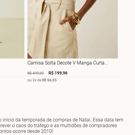
Camisa Solta Decote V Manga Curta
Cropped
R$
199
,
96
R$
499
,
90
ou
3
x de
R$
66
,
65
 início da temporada de compras de Natal. Essa data tem
crever o caos do tráfego e as multidões de compradores
contos ocorre desde 2010!