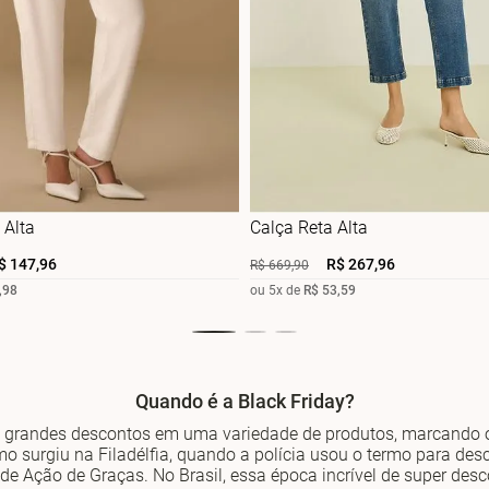
Alta
Calça Reta Alta
$
147
,
96
R$
267
,
96
R$
669
,
90
,
98
ou
5
x de
R$
53
,
59
Quando é a Black Friday?
 grandes descontos em uma variedade de produtos, marcando o
mo surgiu na Filadélfia, quando a polícia usou o termo para des
 de Ação de Graças. No Brasil, essa época incrível de super des