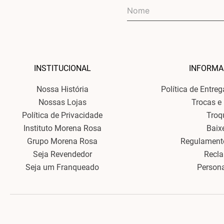
Aprov
A *
Black Friday Maria.Valentina *
é a oportunidade perfe
descontos especiais e
Além disso, renove suas
blusas
e
t-shirts
com as oferta
também
calças
confortáveis e elegant
INSTITUCIONAL
INFORMA
Aproveite os descontos para adquirir
saias
charmosas 
Mantenha-se aquecida e estilosa com os
Nossa História
Política de Entre
Nossas Lojas
Trocas e
Política de Privacidade
Troq
Aqui na Maria.Valentina, teremos promoções especiais B
Instituto Morena Rosa
Baix
Grupo Morena Rosa
Regulament
Seja Revendedor
Recl
Seja um Franqueado
Person