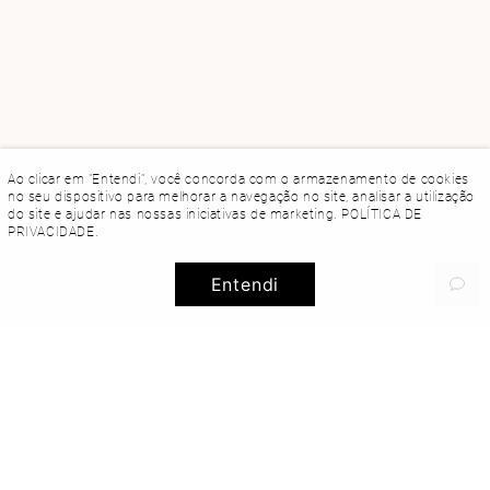
Ao clicar em "Entendi", você concorda com o armazenamento de cookies
no seu dispositivo para melhorar a navegação no site, analisar a utilização
do site e ajudar nas nossas iniciativas de marketing.
POLÍTICA DE
PRIVACIDADE
.
Entendi