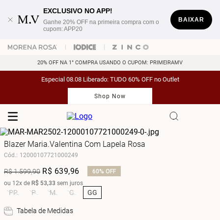
EXCLUSIVO NO APP!
BAIXAR
Ganhe 20% OFF na primeira compra com o
cupom: APP20
20% OFF NA 1° COMPRA USANDO O CUPOM: PRIMEIRAMV
Especial 08.08 Liberado: TUDO 60% OFF no Outlet
Shop Now
Blazer Maria.Valentina Com Lapela Rosa
Cód.
:
12000107721000249
R$
639
,
96
R$
1
.
599
,
90
60%
OFF
ou
12
x de
R$
53
,
33
sem juros
PP
P
M
G
GG
Tabela de Medidas