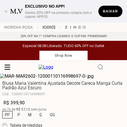
EXCLUSIVO NO APP!
BAIXAR
Ganhe 20% OFF na primeira compra com o
cupom: APP20
20% OFF NA 1° COMPRA USANDO O CUPOM: PRIMEIRAMV
Especial 08.08 Liberado: TUDO 60% OFF no Outlet
Shop Now
Blusa Maria.Valentina Ajustada Decote Careca Manga Curta
Padrão Azul Escuro
Cód.
:
12000110116998697
R$
399
,
90
ou
7
x de
R$
57
,
12
sem juros
PP
P
M
G
GG
Tabela de Medidas