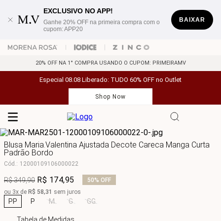
EXCLUSIVO NO APP!
BAIXAR
Ganhe 20% OFF na primeira compra com o
cupom: APP20
20% OFF NA 1° COMPRA USANDO O CUPOM: PRIMEIRAMV
Especial 08.08 Liberado: TUDO 60% OFF no Outlet
Shop Now
Blusa Maria.Valentina Ajustada Decote Careca Manga Curta
Padrão Bordo
Cód.
:
12000109106000022
R$
174
,
95
R$
349
,
90
50%
OFF
ou
3
x de
R$
58
,
31
sem juros
PP
P
M
G
GG
Tabela de Medidas