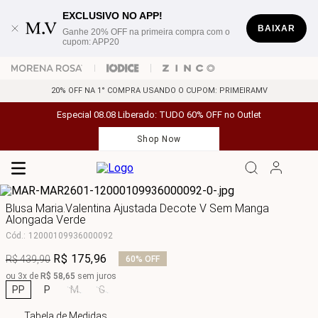
EXCLUSIVO NO APP!
BAIXAR
Ganhe 20% OFF na primeira compra com o
cupom: APP20
20% OFF NA 1° COMPRA USANDO O CUPOM: PRIMEIRAMV
Especial 08.08 Liberado: TUDO 60% OFF no Outlet
Shop Now
Blusa Maria.Valentina Ajustada Decote V Sem Manga
Alongada Verde
Cód.
:
12000109936000092
R$
175
,
96
R$
439
,
90
60%
OFF
ou
3
x de
R$
58
,
65
sem juros
PP
P
M
G
Tabela de Medidas