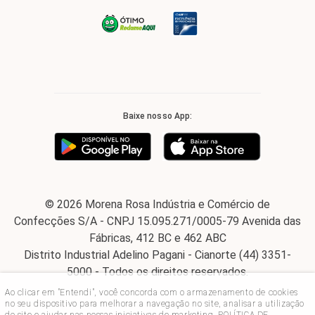
Baixe nosso App:
© 2026 Morena Rosa Indústria e Comércio de
Confecções S/A - CNPJ 15.095.271/0005-79 Avenida das
Fábricas, 412 BC e 462 ABC
Distrito Industrial Adelino Pagani - Cianorte (44) 3351-
5000 - Todos os direitos reservados.
Ao clicar em "Entendi", você concorda com o armazenamento de cookies
no seu dispositivo para melhorar a navegação no site, analisar a utilização