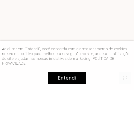
Ao clicar em "Entendi", você concorda com o armazenamento de cookies
no seu dispositivo para melhorar a navegação no site, analisar a utilização
do site e ajudar nas nossas iniciativas de marketing.
POLÍTICA DE
PRIVACIDADE
.
Entendi