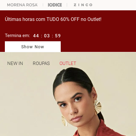
ARA ESCOLHER SEU LOOK?
FALE COM NOSSA PERSONAL SHOPPER.
Últimas horas com TUDO 60% OFF no Outlet!
Termina em:
44
:
03
:
59
Show Now
NEW IN
ROUPAS
OUTLET