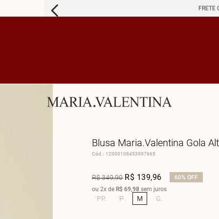
FRETE 
Blusa Maria.Valentina Gola A
Cód.
:
12000108453997665
R$
139
,
96
R$
349
,
90
60%
OFF
ou
2
x de
R$
69
,
98
sem juros
PP
P
M
G