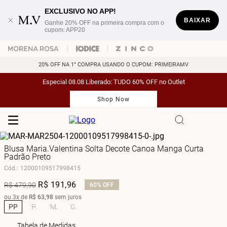
EXCLUSIVO NO APP!
BAIXAR
Ganhe 20% OFF na primeira compra com o
cupom: APP20
20% OFF NA 1° COMPRA USANDO O CUPOM: PRIMEIRAMV
Especial 08.08 Liberado: TUDO 60% OFF no Outlet
Shop Now
Blusa Maria.Valentina Solta Decote Canoa Manga Curta
Padrão Preto
Cód.
:
12000109517998415
R$
191
,
96
R$
479
,
90
60%
OFF
ou
3
x de
R$
63
,
98
sem juros
PP
P
M
G
Tabela de Medidas