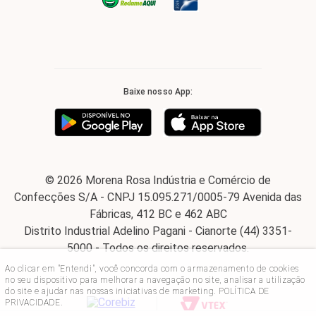
Baixe nosso App:
© 2026 Morena Rosa Indústria e Comércio de
Confecções S/A - CNPJ 15.095.271/0005-79 Avenida das
Fábricas, 412 BC e 462 ABC
Distrito Industrial Adelino Pagani - Cianorte (44) 3351-
5000 - Todos os direitos reservados.
Ao clicar em "Entendi", você concorda com o armazenamento de cookies
no seu dispositivo para melhorar a navegação no site, analisar a utilização
do site e ajudar nas nossas iniciativas de marketing.
POLÍTICA DE
PRIVACIDADE
.