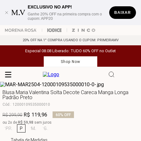
EXCLUSIVO NO APP!
BAIXAR
Ganhe 20% OFF na primeira compra com o
cupom: APP20
20% OFF NA 1° COMPRA USANDO O CUPOM: PRIMEIRAMV
Especial 08.08 Liberado: TUDO 60% OFF no Outlet
Shop Now
Blusa Maria.Valentina Solta Decote Careca Manga Longa
Padrão Preto
Cód.
:
12000109535000010
R$
119
,
96
R$
299
,
90
60%
OFF
ou
2
x de
R$
59
,
98
sem juros
PP
P
M
G
Tabela de Medidas