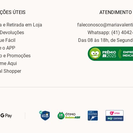
ÇÕES ÚTEIS
ATENDIMENTO
ga e Retirada em Loja
faleconosco@mariavalent
 Devoluções
Whatsapp: (41) 4042
ue Fácil
Das 08 às 18h, de Segund
e o APP
o e Promoções
ame Aqui
al Shopper