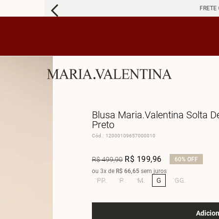
FRETE 
Blusa Maria.Valentina Solta
Preto
Cód.
:
12000109657000010
R$
199
,
96
R$
499
,
90
60%
OFF
ou
3
x de
R$
66
,
65
sem juros
PP
P
M
G
GG
Adicion