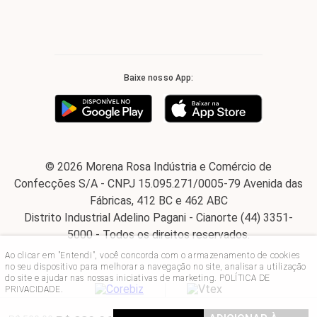
Baixe nosso App:
© 2026 Morena Rosa Indústria e Comércio de
Confecções S/A - CNPJ 15.095.271/0005-79 Avenida das
Fábricas, 412 BC e 462 ABC
Distrito Industrial Adelino Pagani - Cianorte (44) 3351-
5000 - Todos os direitos reservados.
Ao clicar em "Entendi", você concorda com o armazenamento de cookies
no seu dispositivo para melhorar a navegação no site, analisar a utilização
do site e ajudar nas nossas iniciativas de marketing.
POLÍTICA DE
PRIVACIDADE
.