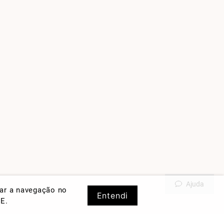
Ajuda
rar a navegação no
Entendi
DE
.