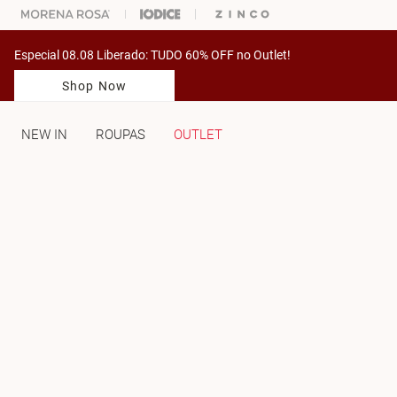
% OFF NA SUA 1° COMPRA USANDO O CUPOM: PRIMEIRAMV
Especial 08.08 Liberado: TUDO 60% OFF no Outlet!
Shop Now
NEW IN
ROUPAS
OUTLET