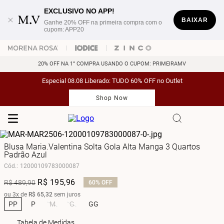
EXCLUSIVO NO APP!
BAIXAR
Ganhe 20% OFF na primeira compra com o
cupom: APP20
20% OFF NA 1° COMPRA USANDO O CUPOM: PRIMEIRAMV
Especial 08.08 Liberado: TUDO 60% OFF no Outlet
Shop Now
Blusa Maria.Valentina Solta Gola Alta Manga 3 Quartos
Padrão Azul
Cód.
:
12000109783000087
R$
195
,
96
R$
489
,
90
60%
OFF
ou
3
x de
R$
65
,
32
sem juros
PP
P
M
G
GG
Tabela de Medidas