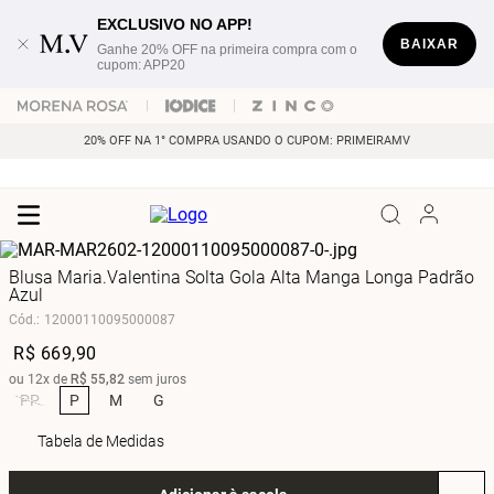
EXCLUSIVO NO APP!
BAIXAR
Ganhe 20% OFF na primeira compra com o
cupom: APP20
20% OFF NA 1° COMPRA USANDO O CUPOM: PRIMEIRAMV
Blusa Maria.Valentina Solta Gola Alta Manga Longa Padrão
Azul
Cód.
:
12000110095000087
R$
669
,
90
ou
12
x de
R$
55
,
82
sem juros
PP
P
M
G
Tabela de Medidas