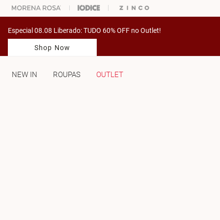
% OFF NA SUA 1° COMPRA USANDO O CUPOM: PRIMEIRAMV
Especial 08.08 Liberado: TUDO 60% OFF no Outlet!
Shop Now
NEW IN
ROUPAS
OUTLET