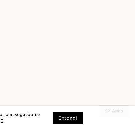
Ajuda
rar a navegação no
Entendi
DE
.