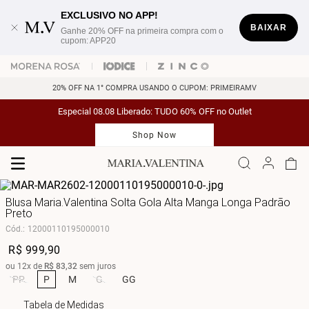
EXCLUSIVO NO APP!
BAIXAR
Ganhe 20% OFF na primeira compra com o
cupom: APP20
20% OFF NA 1° COMPRA USANDO O CUPOM: PRIMEIRAMV
Especial 08.08 Liberado: TUDO 60% OFF no Outlet
Shop Now
Blusa Maria.Valentina Solta Gola Alta Manga Longa Padrão
Preto
Cód.
:
12000110195000010
R$
999
,
90
ou
12
x de
R$
83
,
32
sem juros
PP
P
M
G
GG
Tabela de Medidas