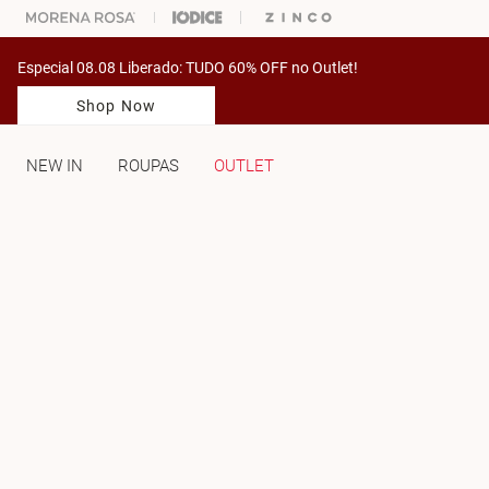
% OFF NA SUA 1° COMPRA USANDO O CUPOM: PRIMEIRAMV
Especial 08.08 Liberado: TUDO 60% OFF no Outlet!
Shop Now
NEW IN
ROUPAS
OUTLET