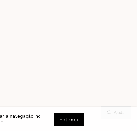
Ajuda
rar a navegação no
Entendi
DE
.