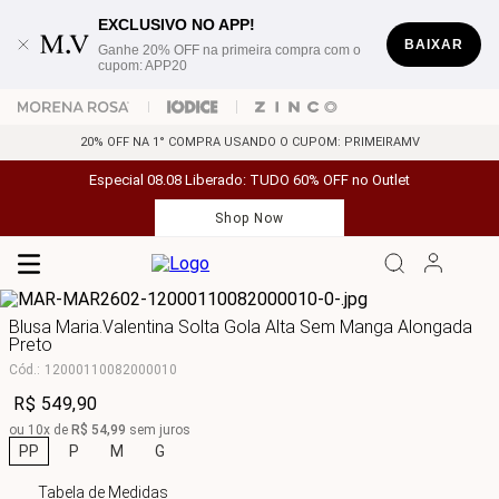
EXCLUSIVO NO APP!
BAIXAR
Ganhe 20% OFF na primeira compra com o
cupom: APP20
20% OFF NA 1° COMPRA USANDO O CUPOM: PRIMEIRAMV
Especial 08.08 Liberado: TUDO 60% OFF no Outlet
Shop Now
Blusa Maria.Valentina Solta Gola Alta Sem Manga Alongada
Preto
Cód.
:
12000110082000010
R$
549
,
90
ou
10
x de
R$
54
,
99
sem juros
PP
P
M
G
Tabela de Medidas