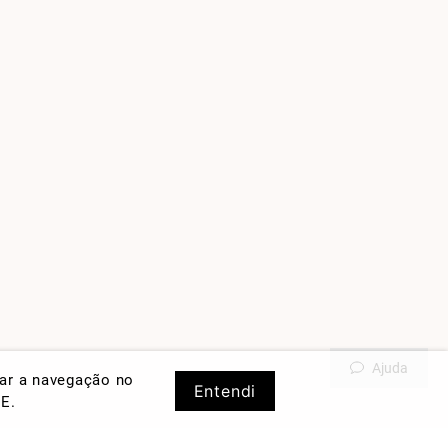
Ajuda
rar a navegação no
Entendi
DE
.