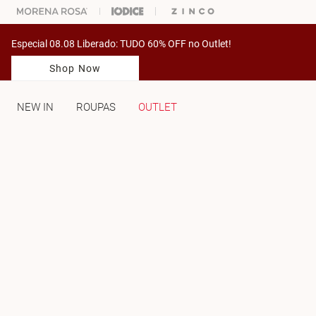
GANHE 20% OFF NA SUA 1° COMPRA USANDO O CUPOM: PRIMEIRAMV
Especial 08.08 Liberado: TUDO 60% OFF no Outlet!
Shop Now
NEW IN
ROUPAS
OUTLET