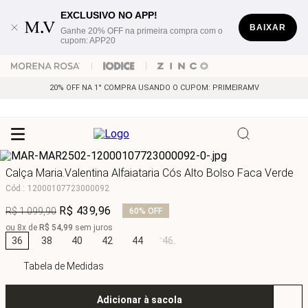
EXCLUSIVO NO APP!
BAIXAR
Ganhe 20% OFF na primeira compra com o
cupom: APP20
20% OFF NA 1° COMPRA USANDO O CUPOM: PRIMEIRAMV
Calça Maria.Valentina Alfaiataria Cós Alto Bolso Faca Verde
Cód.
:
12000107723000092
R$
439
,
96
R$
1
.
099
,
90
60%
OFF
ou
8
x de
R$
54
,
99
sem juros
36
38
40
42
44
46
Tabela de Medidas
Adicionar à sacola