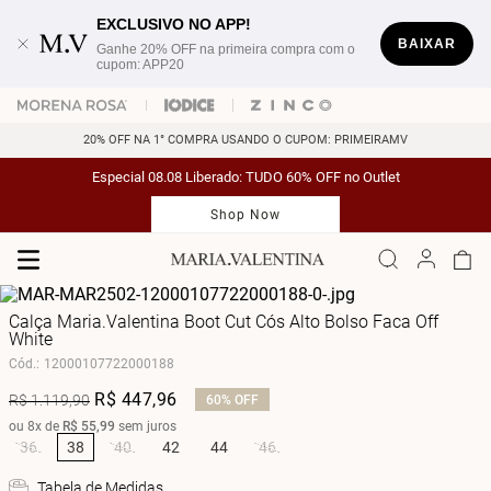
EXCLUSIVO NO APP!
BAIXAR
Ganhe 20% OFF na primeira compra com o
cupom: APP20
20% OFF NA 1° COMPRA USANDO O CUPOM: PRIMEIRAMV
Especial 08.08 Liberado: TUDO 60% OFF no Outlet
Shop Now
Calça Maria.Valentina Boot Cut Cós Alto Bolso Faca Off
White
Cód.
:
12000107722000188
R$
447
,
96
R$
1
.
119
,
90
60%
OFF
ou
8
x de
R$
55
,
99
sem juros
36
38
40
42
44
46
Tabela de Medidas