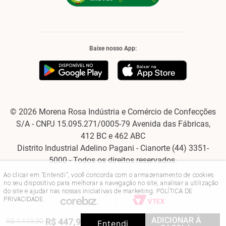
Baixe nosso App:
© 2026 Morena Rosa Indústria e Comércio de Confecções
S/A - CNPJ 15.095.271/0005-79 Avenida das Fábricas,
412 BC e 462 ABC
Distrito Industrial Adelino Pagani - Cianorte (44) 3351-
5000 - Todos os direitos reservados.
Ao clicar em "Entendi", você concorda com o armazenamento de cookies
no seu dispositivo para melhorar a navegação no site, analisar a utilização
do site e ajudar nas nossas iniciativas de marketing.
POLÍTICA DE
PRIVACIDADE
.
ADICIONAR À
R$
447
,
96
R$
1
.
119
,
90
60%
OFF
Entendi