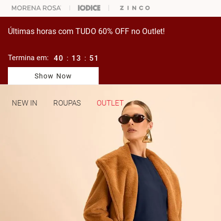
ARA ESCOLHER SEU LOOK?
FALE COM NOSSA PERSONAL SHOPPER.
Últimas horas com TUDO 60% OFF no Outlet!
Termina em:
40
:
13
:
51
Show Now
NEW IN
ROUPAS
OUTLET