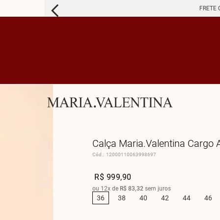
FRETE 
Calça Maria.Valentina Cargo A
Cód.
:
12000110063998697
R$
999
,
90
ou
12
x de
R$
83
,
32
sem juros
36
38
40
42
44
46