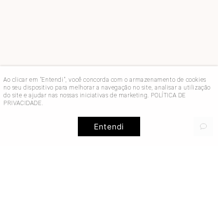
Ao clicar em "Entendi", você concorda com o armazenamento de cookies
no seu dispositivo para melhorar a navegação no site, analisar a utilização
do site e ajudar nas nossas iniciativas de marketing.
POLÍTICA DE
PRIVACIDADE
.
Entendi