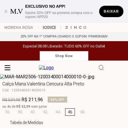
EXCLUSIVO NO APP!
BAIXAR
Ganhe 20% OFF na primeira compra com o
cupom: APP20
20% OFF NA 1° COMPRA USANDO O CUPOM: PRIMEIRAMV
Especial 08.08 Liberado: TUDO 60% OFF no Outlet
Shop Now
Calça Maria.Valentina Cenoura Alta Preto
Cód.
:
12003400014000010
R$
211
,
96
R$
529
,
90
60%
OFF
ou
4
x de
R$
52
,
99
sem juros
36
38
40
42
44
46
48
Tabela de Medidas