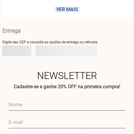
uma produção casual chic. Os acessórios não acompanham o 
produto, mas um colar delicado e brincos elegantes podem 
VER MAIS
elevar ainda mais sua produção. Sinta-se confiante e poderosa 
em qualquer situação.
Entrega
Digite seu CEP e consulte as opções de entrega ou retirada:
NEWSLETTER
Cadastre-se e ganhe 20% OFF na primeira compra!