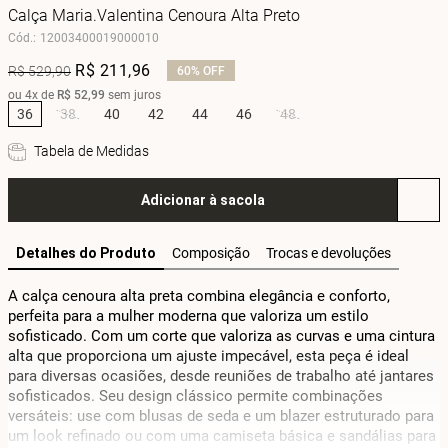
Calça Maria.Valentina Cenoura Alta Preto
Cód.
:
12003400019000010
R$
211
,
96
R$
529
,
90
60%
OFF
ou
4
x de
R$
52
,
99
sem juros
36
38
40
42
44
46
48
Tabela de Medidas
Adicionar à sacola
Detalhes do Produto
Composição
Trocas e devoluções
A calça cenoura alta preta combina elegância e conforto, 
perfeita para a mulher moderna que valoriza um estilo 
sofisticado. Com um corte que valoriza as curvas e uma cintura 
alta que proporciona um ajuste impecável, esta peça é ideal 
para diversas ocasiões, desde reuniões de trabalho até jantares 
sofisticados. Seu design clássico permite combinações 
versáteis: use com blusas de seda e um blazer estruturado para 
um look refinado ou com uma camiseta básica e sandálias para 