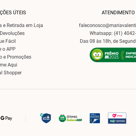
ÇÕES ÚTEIS
ATENDIMENTO
ga e Retirada em Loja
faleconosco@mariavalent
 Devoluções
Whatsapp: (41) 4042
ue Fácil
Das 08 às 18h, de Segund
e o APP
o e Promoções
ame Aqui
al Shopper