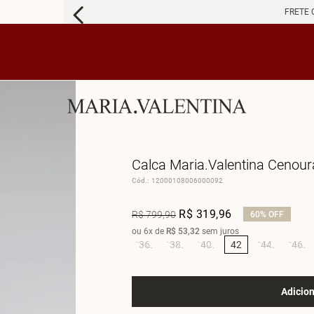
FRETE 
Calca Maria.Valentina Cenou
Cód.
:
12000108006000092
R$
319
,
96
R$
799
,
90
60%
OFF
ou
6
x de
R$
53
,
32
sem juros
36
38
40
42
44
46
Adicion