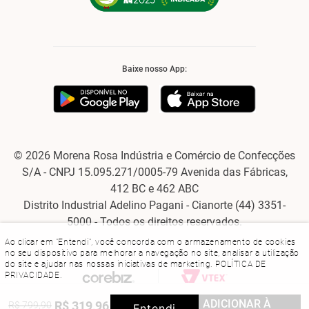
Baixe nosso App:
© 2026 Morena Rosa Indústria e Comércio de Confecções
S/A - CNPJ 15.095.271/0005-79 Avenida das Fábricas,
412 BC e 462 ABC
Distrito Industrial Adelino Pagani - Cianorte (44) 3351-
5000 - Todos os direitos reservados.
Ao clicar em "Entendi", você concorda com o armazenamento de cookies
no seu dispositivo para melhorar a navegação no site, analisar a utilização
do site e ajudar nas nossas iniciativas de marketing.
POLÍTICA DE
PRIVACIDADE
.
ADICIONAR À
R$
319
,
96
R$
799
,
90
60%
OFF
Entendi