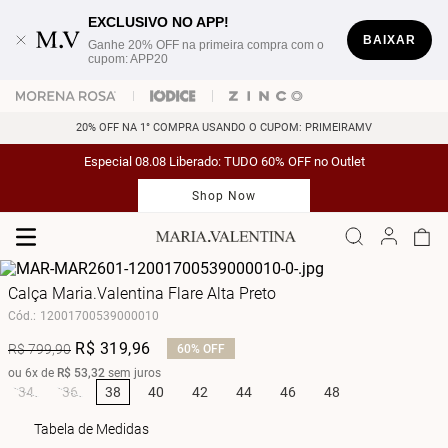
EXCLUSIVO NO APP!
BAIXAR
Ganhe 20% OFF na primeira compra com o
cupom: APP20
20% OFF NA 1° COMPRA USANDO O CUPOM: PRIMEIRAMV
Especial 08.08 Liberado: TUDO 60% OFF no Outlet
Shop Now
Calça Maria.Valentina Flare Alta Preto
Cód.
:
12001700539000010
R$
319
,
96
R$
799
,
90
60%
OFF
ou
6
x de
R$
53
,
32
sem juros
34
36
38
40
42
44
46
48
Tabela de Medidas