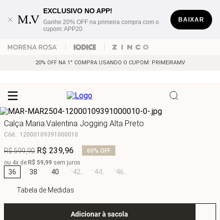
EXCLUSIVO NO APP!
BAIXAR
Ganhe 20% OFF na primeira compra com o
cupom: APP20
20% OFF NA 1° COMPRA USANDO O CUPOM: PRIMEIRAMV
Calça Maria.Valentina Jogging Alta Preto
Cód.
:
12000109391000010
R$
239
,
96
R$
599
,
90
60%
OFF
ou
4
x de
R$
59
,
99
sem juros
36
38
40
42
44
46
Tabela de Medidas
Adicionar à sacola