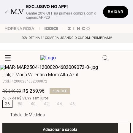
EXCLUSIVO NO APP!
BAIXAR
Ganhe 20% OFF na primeira compra com o
cupom: APP20
20% OFF NA 1° COMPRA USANDO O CUPOM: PRIMEIRAMV
Calça Maria.Valentina Mom Alta Azul
Cód.
:
12000204682009072
R$
259
,
96
R$
649
,
90
60%
OFF
ou
5
x de
R$
51
,
99
sem juros
36
38
40
42
44
46
Tabela de Medidas
Adicionar à sacola