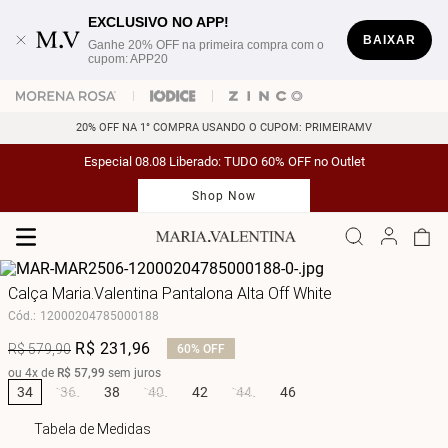
EXCLUSIVO NO APP!
BAIXAR
Ganhe 20% OFF na primeira compra com o
cupom: APP20
20% OFF NA 1° COMPRA USANDO O CUPOM: PRIMEIRAMV
Especial 08.08 Liberado: TUDO 60% OFF no Outlet
Shop Now
Calça Maria.Valentina Pantalona Alta Off White
Cód.
:
12000204785000188
R$
231
,
96
R$
579
,
90
60%
OFF
ou
4
x de
R$
57
,
99
sem juros
34
36
38
40
42
44
46
Tabela de Medidas