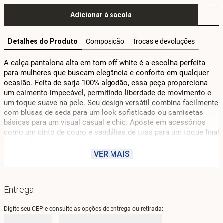
Adicionar à sacola
Detalhes do Produto
Composição
Trocas e devoluções
A calça pantalona alta em tom off white é a escolha perfeita 
para mulheres que buscam elegância e conforto em qualquer 
ocasião. Feita de sarja 100% algodão, essa peça proporciona 
um caimento impecável, permitindo liberdade de movimento e 
um toque suave na pele. Seu design versátil combina facilmente 
com blusas de seda para um look sofisticado ou camisetas 
básicas para um visual casual e chic. Aposte em acessórios 
como um cinto de couro e sandálias de tiras para um toque final 
que exala personalidade e estilo. Ideal para eventos sociais ou 
encontros descontraídos, essa calça é um verdadeiro curinga no 
VER MAIS
guarda-roupa da mulher moderna. Com origem na coleção 
Litorale, evoca a leveza e a beleza das paisagens mediterrâneas, 
refletindo a essência vibrante da marca.
Entrega
Digite seu CEP e consulte as opções de entrega ou retirada: