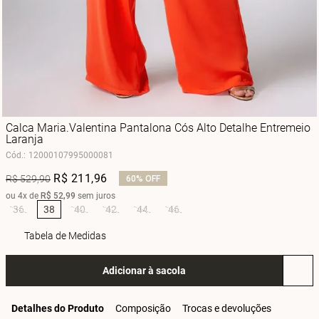
Calca Maria.Valentina Pantalona Cós Alto Detalhe Entremeio
Laranja
Cód.
:
12000107995000081
R$
211
,
96
R$
529
,
90
60%
OFF
ou
4
x de
R$
52
,
99
sem juros
36
38
40
42
44
46
Tabela de Medidas
Adicionar à sacola
Detalhes do Produto
Composição
Trocas e devoluções