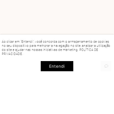
Ao clicar em "Entendi", você concorda com o armazenamento de cookies
no seu dispositivo para melhorar a navegação no site, analisar a utilização
do site e ajudar nas nossas iniciativas de marketing.
POLÍTICA DE
PRIVACIDADE
.
Entendi