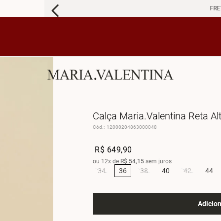
FRETE 
Calça Maria.Valentina Reta A
Cód.
:
12000204863000048
R$
649
,
90
ou
12
x de
R$
54
,
15
sem juros
34
36
38
40
42
44
Adicion