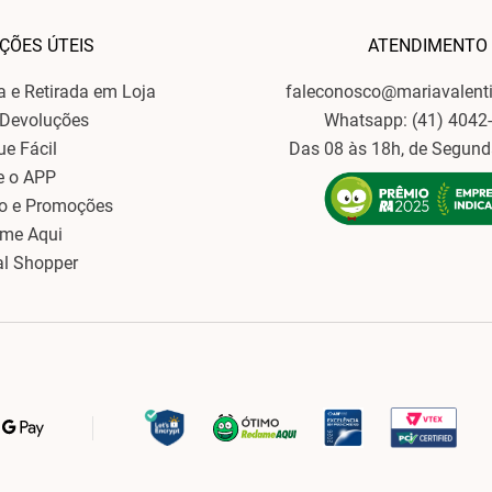
ÇÕES ÚTEIS
ATENDIMENTO
ga e Retirada em Loja
faleconosco@mariavalent
 Devoluções
Whatsapp: (41) 4042
ue Fácil
Das 08 às 18h, de Segund
e o APP
o e Promoções
ame Aqui
al Shopper