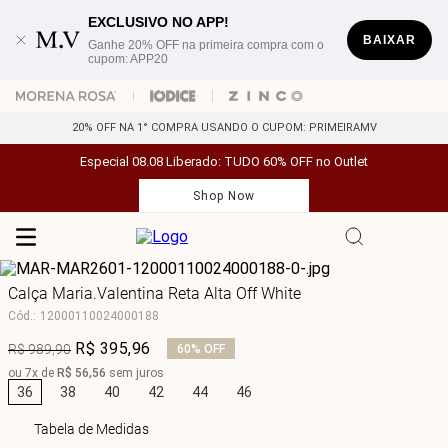
EXCLUSIVO NO APP!
BAIXAR
Ganhe 20% OFF na primeira compra com o
cupom: APP20
20% OFF NA 1° COMPRA USANDO O CUPOM: PRIMEIRAMV
Especial 08.08 Liberado: TUDO 60% OFF no Outlet
Shop Now
Calça Maria.Valentina Reta Alta Off White
Cód.
:
12000110024000188
R$
395
,
96
R$
989
,
90
60%
OFF
ou
7
x de
R$
56
,
56
sem juros
36
38
40
42
44
46
Tabela de Medidas