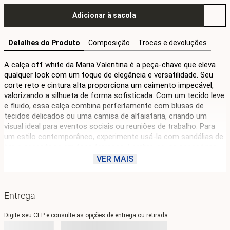
Adicionar à sacola
Detalhes do Produto
Composição
Trocas e devoluções
A calça off white da Maria.Valentina é a peça-chave que eleva 
qualquer look com um toque de elegância e versatilidade. Seu 
corte reto e cintura alta proporciona um caimento impecável, 
valorizando a silhueta de forma sofisticada. Com um tecido leve 
e fluido, essa calça combina perfeitamente com blusas de 
tecidos delicados ou uma camisa de alfaiataria, criando um 
visual ideal para eventos sociais ou reuniões de trabalho. Para 
um estilo contemporâneo, experimente usá-la com sandálias de 
tira e acessórios em tons terrosos. Lembre-se, os acessórios 
não acompanham o produto, mas são essenciais para expressar 
VER MAIS
sua personalidade. Essa peça é uma verdadeira declaração de 
estilo, perfeita para a mulher que aprecia a moda como uma 
forma de expressão.
Entrega
Digite seu CEP e consulte as opções de entrega ou retirada: