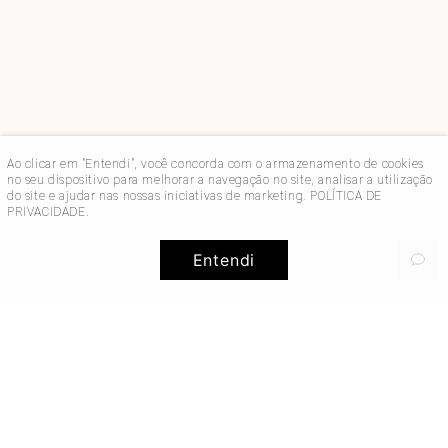
Ao clicar em "Entendi", você concorda com o armazenamento de cookies
no seu dispositivo para melhorar a navegação no site, analisar a utilização
do site e ajudar nas nossas iniciativas de marketing.
POLÍTICA DE
PRIVACIDADE
.
Entendi