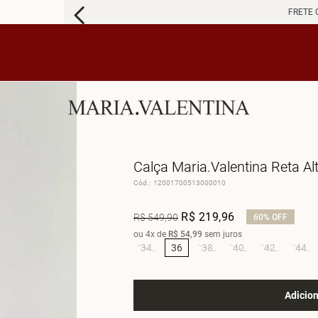
FRETE 
Calça Maria.Valentina Reta Al
Cód.
:
12001700513000010
R$
219
,
96
R$
549
,
90
60%
OFF
ou
4
x de
R$
54
,
99
sem juros
34
36
38
40
42
44
Adicion