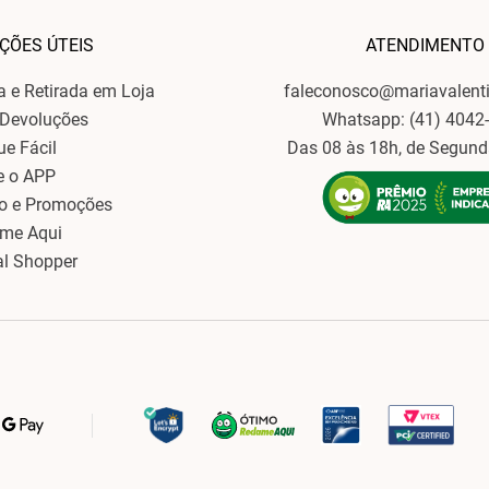
ÇÕES ÚTEIS
ATENDIMENTO
ga e Retirada em Loja
faleconosco@mariavalent
 Devoluções
Whatsapp: (41) 4042
ue Fácil
Das 08 às 18h, de Segund
e o APP
o e Promoções
ame Aqui
al Shopper