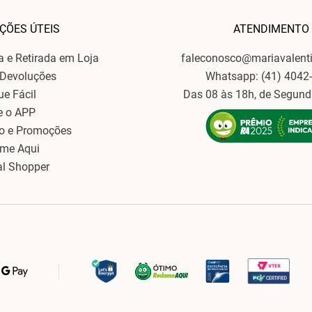
ÇÕES ÚTEIS
ATENDIMENTO
ga e Retirada em Loja
faleconosco@mariavalent
 Devoluções
Whatsapp: (41) 4042
ue Fácil
Das 08 às 18h, de Segund
e o APP
o e Promoções
ame Aqui
al Shopper