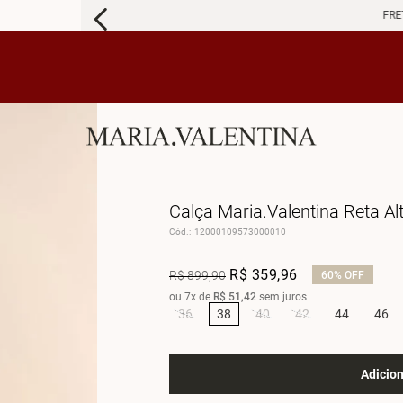
FRETE 
Calça Maria.Valentina Reta Al
Cód.
:
12000109573000010
R$
359
,
96
R$
899
,
90
60%
OFF
ou
7
x de
R$
51
,
42
sem juros
36
38
40
42
44
46
Adicion