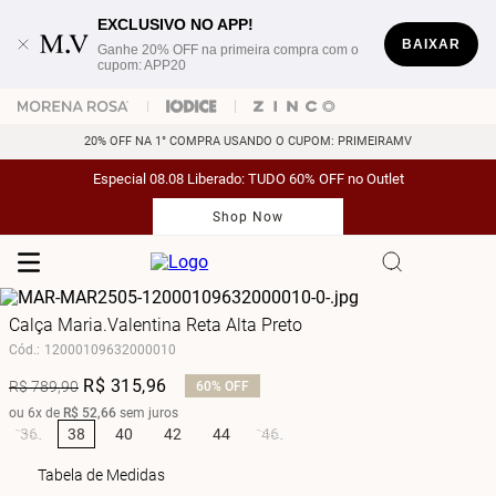
EXCLUSIVO NO APP!
BAIXAR
Ganhe 20% OFF na primeira compra com o
cupom: APP20
20% OFF NA 1° COMPRA USANDO O CUPOM: PRIMEIRAMV
Especial 08.08 Liberado: TUDO 60% OFF no Outlet
Shop Now
Calça Maria.Valentina Reta Alta Preto
Cód.
:
12000109632000010
R$
315
,
96
R$
789
,
90
60%
OFF
ou
6
x de
R$
52
,
66
sem juros
36
38
40
42
44
46
Tabela de Medidas