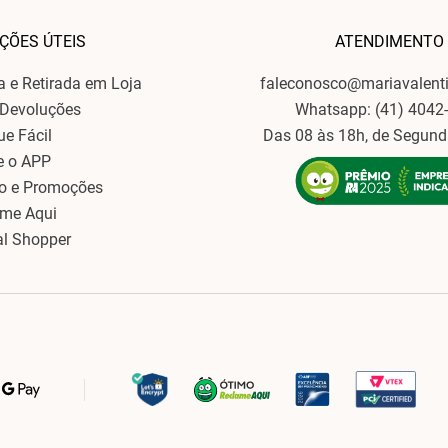
ÇÕES ÚTEIS
ATENDIMENTO
ga e Retirada em Loja
faleconosco@mariavalent
 Devoluções
Whatsapp: (41) 4042
ue Fácil
Das 08 às 18h, de Segund
e o APP
o e Promoções
ame Aqui
al Shopper