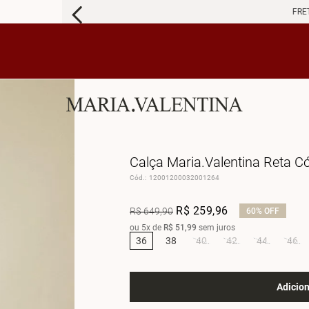
FRETE 
Calça Maria.Valentina Reta C
Cód.
:
12001200032001264
R$
259
,
96
R$
649
,
90
60%
OFF
ou
5
x de
R$
51
,
99
sem juros
36
38
40
42
44
46
Adicion