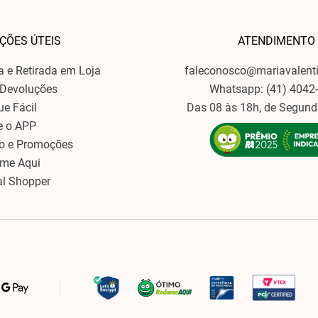
ÇÕES ÚTEIS
ATENDIMENTO
ga e Retirada em Loja
faleconosco@mariavalent
 Devoluções
Whatsapp: (41) 4042
ue Fácil
Das 08 às 18h, de Segund
e o APP
o e Promoções
ame Aqui
al Shopper