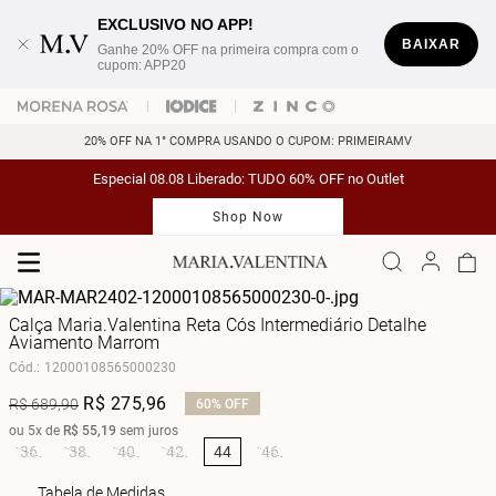
EXCLUSIVO NO APP!
BAIXAR
Ganhe 20% OFF na primeira compra com o
cupom: APP20
20% OFF NA 1° COMPRA USANDO O CUPOM: PRIMEIRAMV
Especial 08.08 Liberado: TUDO 60% OFF no Outlet
Shop Now
Calça Maria.Valentina Reta Cós Intermediário Detalhe
Aviamento Marrom
Cód.
:
12000108565000230
R$
275
,
96
R$
689
,
90
60%
OFF
ou
5
x de
R$
55
,
19
sem juros
36
38
40
42
44
46
Tabela de Medidas