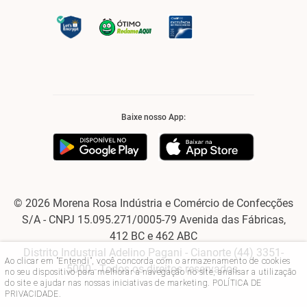
Baixe nosso App:
© 2026 Morena Rosa Indústria e Comércio de Confecções
S/A - CNPJ 15.095.271/0005-79 Avenida das Fábricas,
412 BC e 462 ABC
Distrito Industrial Adelino Pagani - Cianorte (44) 3351-
Ao clicar em "Entendi", você concorda com o armazenamento de cookies
5000 - Todos os direitos reservados.
no seu dispositivo para melhorar a navegação no site, analisar a utilização
do site e ajudar nas nossas iniciativas de marketing.
POLÍTICA DE
PRIVACIDADE
.