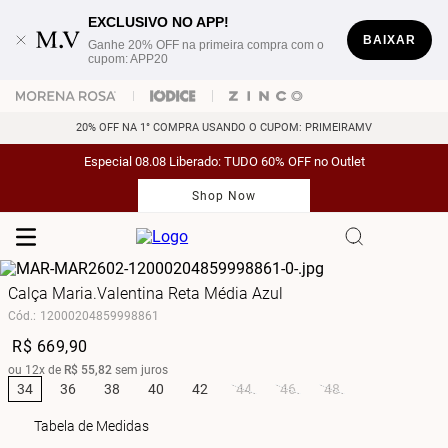
EXCLUSIVO NO APP!
BAIXAR
Ganhe 20% OFF na primeira compra com o
cupom: APP20
20% OFF NA 1° COMPRA USANDO O CUPOM: PRIMEIRAMV
Especial 08.08 Liberado: TUDO 60% OFF no Outlet
Shop Now
Calça Maria.Valentina Reta Média Azul
Cód.
:
12000204859998861
R$
669
,
90
ou
12
x de
R$
55
,
82
sem juros
34
36
38
40
42
44
46
48
Tabela de Medidas