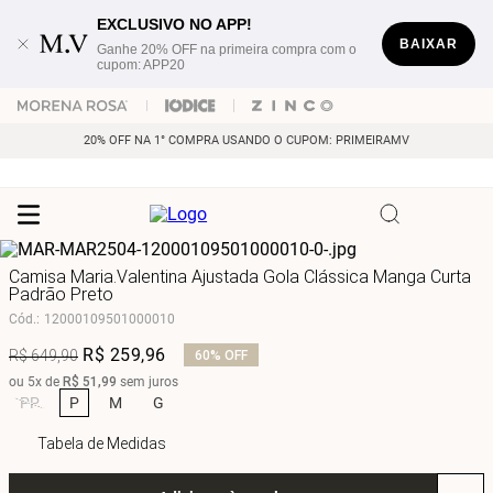
EXCLUSIVO NO APP!
BAIXAR
Ganhe 20% OFF na primeira compra com o
cupom: APP20
20% OFF NA 1° COMPRA USANDO O CUPOM: PRIMEIRAMV
Camisa Maria.Valentina Ajustada Gola Clássica Manga Curta
Padrão Preto
Cód.
:
12000109501000010
R$
259
,
96
R$
649
,
90
60%
OFF
ou
5
x de
R$
51
,
99
sem juros
PP
P
M
G
Tabela de Medidas