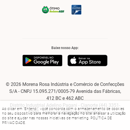
Baixe nosso App:
© 2026 Morena Rosa Indústria e Comércio de Confecções
S/A - CNPJ 15.095.271/0005-79 Avenida das Fábricas,
412 BC e 462 ABC
Distrito Industrial Adelino Pagani - Cianorte (44) 3351-
Ao clicar em "Entendi", você concorda com o armazenamento de cookies
5000 - Todos os direitos reservados.
no seu dispositivo para melhorar a navegação no site, analisar a utilização
do site e ajudar nas nossas iniciativas de marketing.
POLÍTICA DE
PRIVACIDADE
.