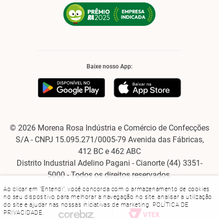
Baixe nosso App:
© 2026 Morena Rosa Indústria e Comércio de Confecções
S/A - CNPJ 15.095.271/0005-79 Avenida das Fábricas,
412 BC e 462 ABC
Distrito Industrial Adelino Pagani - Cianorte (44) 3351-
5000 - Todos os direitos reservados.
Ao clicar em "Entendi", você concorda com o armazenamento de cookies
no seu dispositivo para melhorar a navegação no site, analisar a utilização
do site e ajudar nas nossas iniciativas de marketing.
POLÍTICA DE
PRIVACIDADE
.