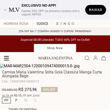
EXCLUSIVO NO APP!
BAIXAR
Ganhe 20% OFF na primeira compra com o
cupom: APP20
20% OFF NA 1° COMPRA USANDO O CUPOM: PRIMEIRAMV
Especial 08.08 Liberado: TUDO 60% OFF no Outlet
Shop Now
Camisa Maria.Valentina Solta Gola Clássica Manga Curta
Alongada Bege
Cód.
:
12000109474000015
R$
275
,
96
R$
689
,
90
60%
OFF
ou
5
x de
R$
55
,
19
sem juros
PP
P
M
G
Tabela de Medidas