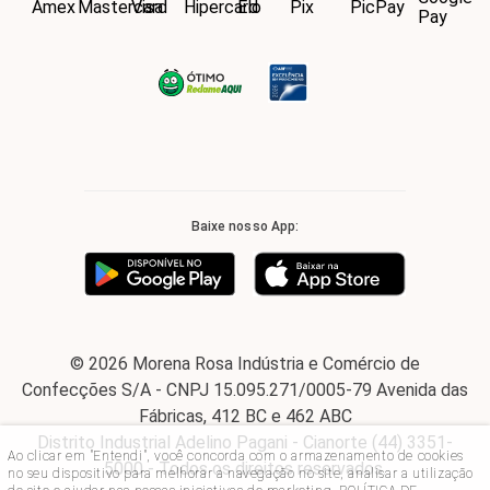
Baixe nosso App:
© 2026 Morena Rosa Indústria e Comércio de
Confecções S/A - CNPJ 15.095.271/0005-79 Avenida das
Fábricas, 412 BC e 462 ABC
Distrito Industrial Adelino Pagani - Cianorte (44) 3351-
Ao clicar em "Entendi", você concorda com o armazenamento de cookies
5000 - Todos os direitos reservados.
no seu dispositivo para melhorar a navegação no site, analisar a utilização