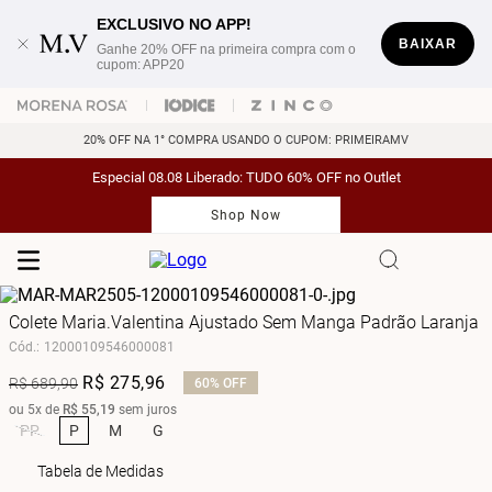
EXCLUSIVO NO APP!
BAIXAR
Ganhe 20% OFF na primeira compra com o
cupom: APP20
20% OFF NA 1° COMPRA USANDO O CUPOM: PRIMEIRAMV
Especial 08.08 Liberado: TUDO 60% OFF no Outlet
Shop Now
Colete Maria.Valentina Ajustado Sem Manga Padrão Laranja
Cód.
:
12000109546000081
R$
275
,
96
R$
689
,
90
60%
OFF
ou
5
x de
R$
55
,
19
sem juros
PP
P
M
G
Tabela de Medidas